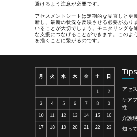
避けるよう注意が必要です。
アセスメントシートは定期的な見直しと更
新し、最新の状況を反映させる必要があり
いることが大切でしょう。モニタリングを
な支援につなげることができます。このよ
を描くことに繋がるのです。
Tip
月
火
水
木
金
土
日
アセ
1
2
ケア
3
4
5
6
7
8
9
性
10
11
12
13
14
15
16
介護
17
18
19
20
21
22
23
知っ